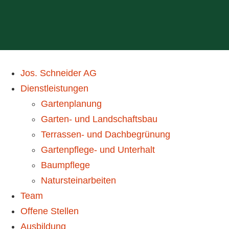
Jos. Schneider AG
Dienstleistungen
Gartenplanung
Garten- und Landschaftsbau
Terrassen- und Dachbegrünung
Gartenpflege- und Unterhalt
Baumpflege
Natursteinarbeiten
Team
Offene Stellen
Ausbildung